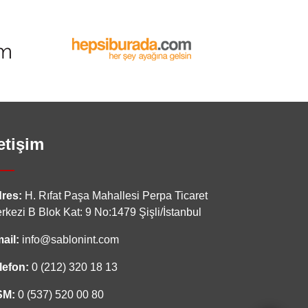
letişim
res:
H. Rıfat Paşa Mahallesi Perpa Ticaret
rkezi B Blok Kat: 9 No:1479 Şişli/İstanbul
ail:
info@sablonint.com
lefon:
0 (212) 320 18 13
SM:
0 (537) 520 00 80