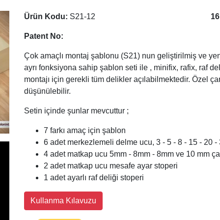
Ürün Kodu:
S21-12
16
Patent No:
Çok amaçlı montaj şablonu (S21) nun geliştirilmiş ve yeni
ayrı fonksiyona sahip şablon seti ile , minifix, rafix, raf 
montajı için gerekli tüm delikler açılabilmektedir. Özel çan
düşünülebilir.
Setin içinde şunlar mevcuttur ;
7 farkı amaç için şablon
6 adet merkezlemeli delme ucu, 3 - 5 - 8 - 15 - 20
4 adet matkap ucu 5mm - 8mm - 8mm ve 10 mm ç
2 adet matkap ucu mesafe ayar stoperi
1 adet ayarlı raf deliği stoperi
Kullanma Kılavuzu